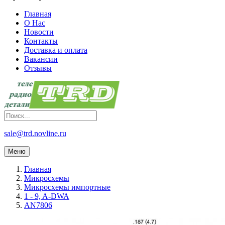
Главная
О Нас
Новости
Контакты
Доставка и оплата
Вакансии
Отзывы
sale@trd.novline.ru
Меню
Главная
Микросхемы
Микросхемы импортные
1 - 9, A-DWA
AN7806