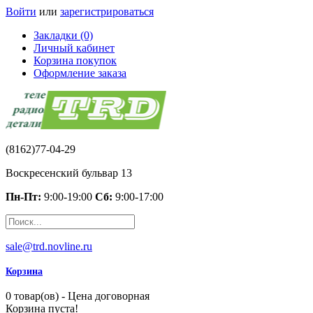
Войти
или
зарегистрироваться
Закладки (0)
Личный кабинет
Корзина покупок
Оформление заказа
(8162)77-04-29
Воскресенский бульвар 13
Пн-Пт:
9:00-19:00
Сб:
9:00-17:00
sale@trd.novline.ru
Корзина
0 товар(ов) - Цена договорная
Корзина пуста!