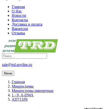
Главная
О Нас
Новости
Контакты
Доставка и оплата
Вакансии
Отзывы
sale@trd.novline.ru
Меню
Главная
Микросхемы
Микросхемы импортные
1 - 9, A-DWA
AD713JN