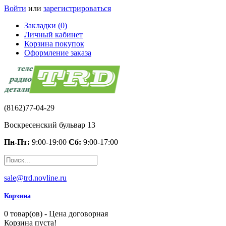
Войти
или
зарегистрироваться
Закладки (0)
Личный кабинет
Корзина покупок
Оформление заказа
(8162)77-04-29
Воскресенский бульвар 13
Пн-Пт:
9:00-19:00
Сб:
9:00-17:00
sale@trd.novline.ru
Корзина
0 товар(ов) - Цена договорная
Корзина пуста!