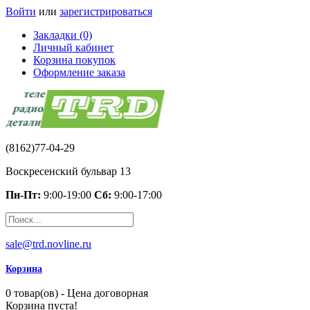
Войти
или
зарегистрироваться
Закладки (0)
Личный кабинет
Корзина покупок
Оформление заказа
(8162)77-04-29
Воскресенский бульвар 13
Пн-Пт:
9:00-19:00
Сб:
9:00-17:00
sale@trd.novline.ru
Корзина
0 товар(ов) - Цена договорная
Корзина пуста!