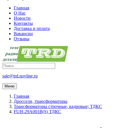
Главная
О Нас
Новости
Контакты
Доставка и оплата
Вакансии
Отзывы
sale@trd.novline.ru
Меню
Главная
Дроссели, трансформаторы
Трансформаторы строчные, кадровые; ТДКС
FUH-29A001B(S) ТДКС