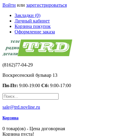
Войти
или
зарегистрироваться
Закладки (0)
Личный кабинет
Корзина покупок
Оформление заказа
(8162)77-04-29
Воскресенский бульвар 13
Пн-Пт:
9:00-19:00
Сб:
9:00-17:00
sale@trd.novline.ru
Корзина
0 товар(ов) - Цена договорная
Корзина пуста!