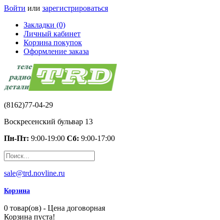
Войти
или
зарегистрироваться
Закладки (0)
Личный кабинет
Корзина покупок
Оформление заказа
(8162)77-04-29
Воскресенский бульвар 13
Пн-Пт:
9:00-19:00
Сб:
9:00-17:00
sale@trd.novline.ru
Корзина
0 товар(ов) - Цена договорная
Корзина пуста!