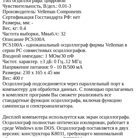
Тип осциллографа: цифровой
Чувствительность, В/дел.: 0.01-3
Производитель: Velleman Components
Сертификация Госстандарта РФ: нет
Размеры, мм: -
Вес, кг: 0.4
Частота выборки, Мвыб./с: 32
Описание PCS100A
PCS100A - одноканальный осциллограф фирмы Velleman в
серии PC совместимых осциллографов.
Входной импеданс: 1 МОм/30 пФ
Частот. характер. ±3 дБ: 0 Гц..12 МГц
Напряжение питания: 9 - 10 В/500 мА
Размеры: 230 х 165 х 45 мм
Вес: 400 г
Осциллограф подсоединяется через параллельный порт к
компьютеру для обработки данных. С помощью прилагаемых
в комплекте программ Вы сможете реализовать все
стандартные функции осциллографа, включая функцию
самописца и спектроанализатора.
Дисплей компьютера используется как экран осциллографа.
Осциллограф полностью оптически изолирован, работает в
среде Windows или DOS. Осциллограф поставляется в двух
версиях: конструктора К8031, требующего минимальной