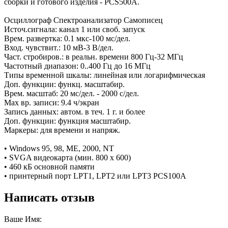
сборки и готового изделия - PCS500A.
Осциллограф Спектроанализатор Самописец
Источ.сигнала: канал 1 или своб. запуск
Врем. развертка: 0.1 мкс-100 мс/дел.
Вход. чувствит.: 10 мВ-3 В/дел.
Част. стробиров.: в реальн. времени 800 Гц-32 МГц
Частотный диапазон: 0..400 Гц до 16 МГц
Типы временной шкалы: линейная или логарифмическая
Доп. функции: функц. масштабир.
Врем. масштаб: 20 мс/дел. - 2000 с/дел.
Max вр. записи: 9.4 ч/экран
Запись данных: автом. в теч. 1 г. и более
Доп. функции: функция масштабир.
Маркеры: для времени и напряж.
• Windows 95, 98, ME, 2000, NT
• SVGA видеокарта (мин. 800 x 600)
• 460 кБ основной памяти
• принтерный порт LPT1, LPT2 или LPT3 PCS100A
Написать отзыв
Ваше Имя: