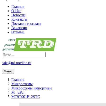
Главная
О Нас
Новости
Контакты
Доставка и оплата
Вакансии
Отзывы
sale@trd.novline.ru
Меню
Главная
Микросхемы
Микросхемы импортные
M - uPc -
MT9T001P12STC