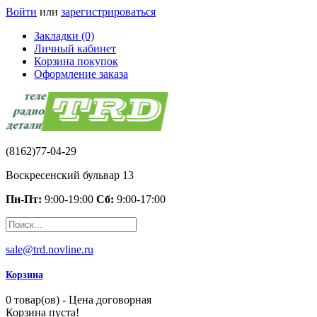
Войти
или
зарегистрироваться
Закладки (0)
Личный кабинет
Корзина покупок
Оформление заказа
(8162)77-04-29
Воскресенский бульвар 13
Пн-Пт:
9:00-19:00
Сб:
9:00-17:00
sale@trd.novline.ru
Корзина
0 товар(ов) - Цена договорная
Корзина пуста!