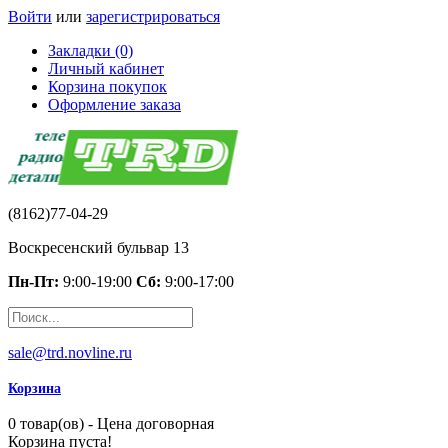
Войти
или
зарегистрироваться
Закладки (0)
Личный кабинет
Корзина покупок
Оформление заказа
(8162)77-04-29
Воскресенский бульвар 13
Пн-Пт:
9:00-19:00
Сб:
9:00-17:00
sale@trd.novline.ru
Корзина
0 товар(ов) - Цена договорная
Корзина пуста!