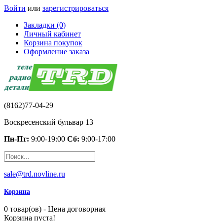
Войти
или
зарегистрироваться
Закладки (0)
Личный кабинет
Корзина покупок
Оформление заказа
(8162)77-04-29
Воскресенский бульвар 13
Пн-Пт:
9:00-19:00
Сб:
9:00-17:00
sale@trd.novline.ru
Корзина
0 товар(ов) - Цена договорная
Корзина пуста!