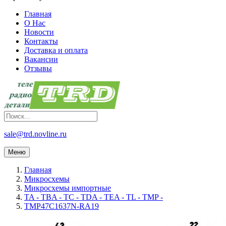
Главная
О Нас
Новости
Контакты
Доставка и оплата
Вакансии
Отзывы
sale@trd.novline.ru
Меню
Главная
Микросхемы
Микросхемы импортные
TA - TBA - TC - TDA - TEA - TL - TMP -
TMP47C1637N-RA19