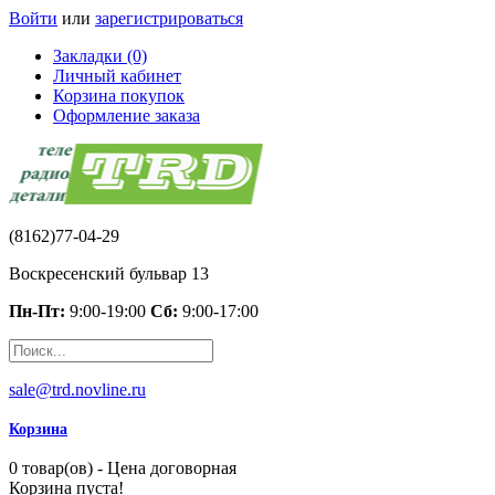
Войти
или
зарегистрироваться
Закладки (0)
Личный кабинет
Корзина покупок
Оформление заказа
(8162)77-04-29
Воскресенский бульвар 13
Пн-Пт:
9:00-19:00
Сб:
9:00-17:00
sale@trd.novline.ru
Корзина
0 товар(ов) - Цена договорная
Корзина пуста!