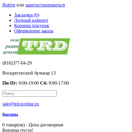
Войти
или
зарегистрироваться
Закладки (0)
Личный кабинет
Корзина покупок
Оформление заказа
(8162)77-04-29
Воскресенский бульвар 13
Пн-Пт:
9:00-19:00
Сб:
9:00-17:00
sale@trd.novline.ru
Корзина
0 товар(ов) - Цена договорная
Корзина пуста!