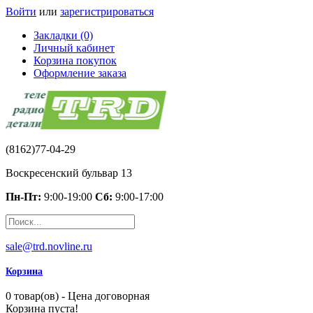
Войти
или
зарегистрироваться
Закладки (0)
Личный кабинет
Корзина покупок
Оформление заказа
(8162)77-04-29
Воскресенский бульвар 13
Пн-Пт:
9:00-19:00
Сб:
9:00-17:00
sale@trd.novline.ru
Корзина
0 товар(ов) - Цена договорная
Корзина пуста!