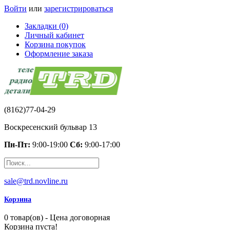
Войти
или
зарегистрироваться
Закладки (0)
Личный кабинет
Корзина покупок
Оформление заказа
(8162)77-04-29
Воскресенский бульвар 13
Пн-Пт:
9:00-19:00
Сб:
9:00-17:00
sale@trd.novline.ru
Корзина
0 товар(ов) - Цена договорная
Корзина пуста!