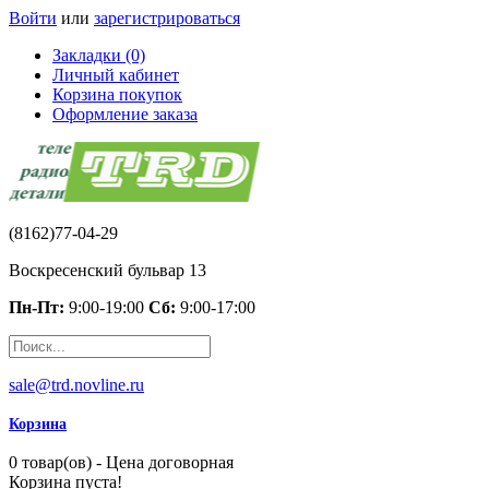
Войти
или
зарегистрироваться
Закладки (0)
Личный кабинет
Корзина покупок
Оформление заказа
(8162)77-04-29
Воскресенский бульвар 13
Пн-Пт:
9:00-19:00
Сб:
9:00-17:00
sale@trd.novline.ru
Корзина
0 товар(ов) - Цена договорная
Корзина пуста!