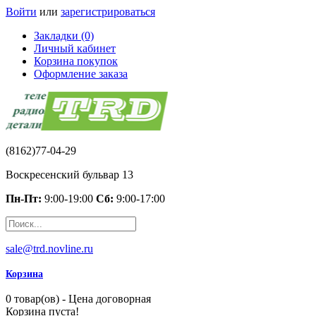
Войти
или
зарегистрироваться
Закладки (0)
Личный кабинет
Корзина покупок
Оформление заказа
(8162)77-04-29
Воскресенский бульвар 13
Пн-Пт:
9:00-19:00
Сб:
9:00-17:00
sale@trd.novline.ru
Корзина
0 товар(ов) - Цена договорная
Корзина пуста!