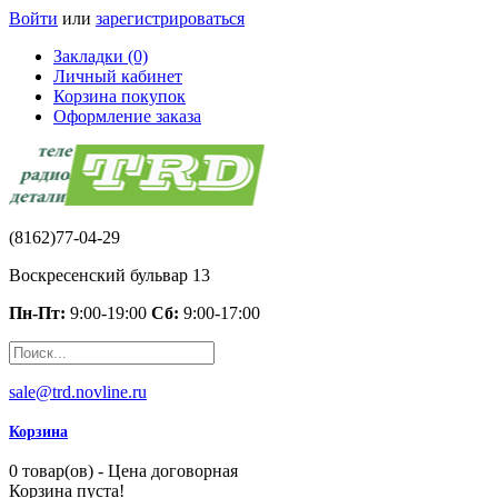
Войти
или
зарегистрироваться
Закладки (0)
Личный кабинет
Корзина покупок
Оформление заказа
(8162)77-04-29
Воскресенский бульвар 13
Пн-Пт:
9:00-19:00
Сб:
9:00-17:00
sale@trd.novline.ru
Корзина
0 товар(ов) - Цена договорная
Корзина пуста!