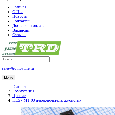
Главная
О Нас
Новости
Контакты
Доставка и оплата
Вакансии
Отзывы
sale@trd.novline.ru
Меню
Главная
Коммутация
Прочие
KLS7-MT-03 переключатель, джойстик