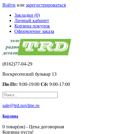
Войти
или
зарегистрироваться
Закладки (0)
Личный кабинет
Корзина покупок
Оформление заказа
(8162)77-04-29
Воскресенский бульвар 13
Пн-Пт:
9:00-19:00
Сб:
9:00-17:00
sale@trd.novline.ru
Корзина
0 товар(ов) - Цена договорная
Корзина пуста!