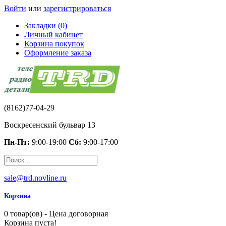
Войти
или
зарегистрироваться
Закладки (0)
Личный кабинет
Корзина покупок
Оформление заказа
(8162)77-04-29
Воскресенский бульвар 13
Пн-Пт:
9:00-19:00
Сб:
9:00-17:00
sale@trd.novline.ru
Корзина
0 товар(ов) - Цена договорная
Корзина пуста!