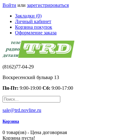
Войти
или
зарегистрироваться
Закладки (0)
Личный кабинет
Корзина покупок
Оформление заказа
(8162)77-04-29
Воскресенский бульвар 13
Пн-Пт:
9:00-19:00
Сб:
9:00-17:00
sale@trd.novline.ru
Корзина
0 товар(ов) - Цена договорная
Корзина пуста!