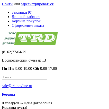
Войти
или
зарегистрироваться
Закладки (0)
Личный кабинет
Корзина покупок
Оформление заказа
(8162)77-04-29
Воскресенский бульвар 13
Пн-Пт:
9:00-19:00
Сб:
9:00-17:00
sale@trd.novline.ru
Корзина
0 товар(ов) - Цена договорная
Корзина пуста!