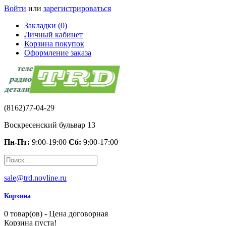
Войти
или
зарегистрироваться
Закладки (0)
Личный кабинет
Корзина покупок
Оформление заказа
(8162)77-04-29
Воскресенский бульвар 13
Пн-Пт:
9:00-19:00
Сб:
9:00-17:00
sale@trd.novline.ru
Корзина
0 товар(ов) - Цена договорная
Корзина пуста!