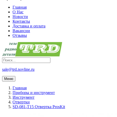
Главная
О Нас
Новости
Контакты
Доставка и оплата
Вакансии
Отзывы
sale@trd.novline.ru
Меню
Главная
Приборы и инструмент
Инструмент
Отвертки
SD-081-T15 Отвертка ProsKit