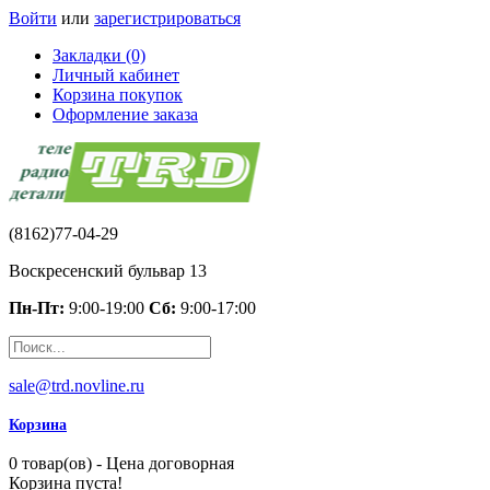
Войти
или
зарегистрироваться
Закладки (0)
Личный кабинет
Корзина покупок
Оформление заказа
(8162)77-04-29
Воскресенский бульвар 13
Пн-Пт:
9:00-19:00
Сб:
9:00-17:00
sale@trd.novline.ru
Корзина
0 товар(ов) - Цена договорная
Корзина пуста!