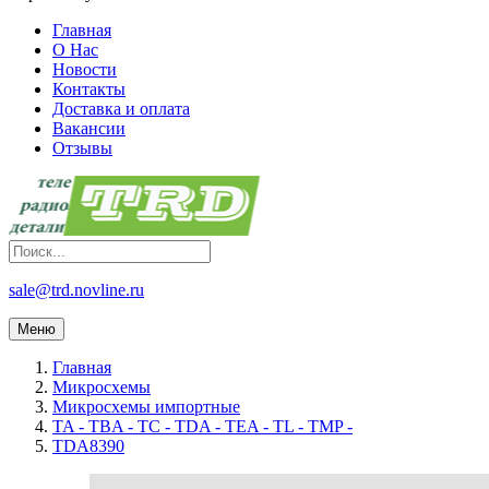
Главная
О Нас
Новости
Контакты
Доставка и оплата
Вакансии
Отзывы
sale@trd.novline.ru
Меню
Главная
Микросхемы
Микросхемы импортные
TA - TBA - TC - TDA - TEA - TL - TMP -
TDA8390