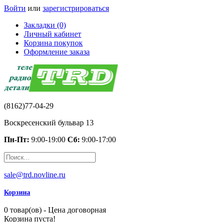
Войти
или
зарегистрироваться
Закладки (0)
Личный кабинет
Корзина покупок
Оформление заказа
(8162)77-04-29
Воскресенский бульвар 13
Пн-Пт:
9:00-19:00
Сб:
9:00-17:00
sale@trd.novline.ru
Корзина
0 товар(ов) - Цена договорная
Корзина пуста!