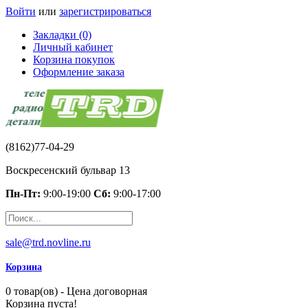
Войти
или
зарегистрироваться
Закладки (0)
Личный кабинет
Корзина покупок
Оформление заказа
(8162)77-04-29
Воскресенский бульвар 13
Пн-Пт:
9:00-19:00
Сб:
9:00-17:00
sale@trd.novline.ru
Корзина
0 товар(ов) - Цена договорная
Корзина пуста!