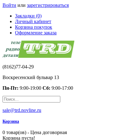
Войти
или
зарегистрироваться
Закладки (0)
Личный кабинет
Корзина покупок
Оформление заказа
(8162)77-04-29
Воскресенский бульвар 13
Пн-Пт:
9:00-19:00
Сб:
9:00-17:00
sale@trd.novline.ru
Корзина
0 товар(ов) - Цена договорная
Корзина пуста!