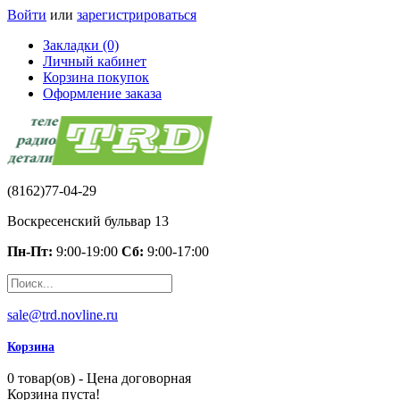
Войти
или
зарегистрироваться
Закладки (0)
Личный кабинет
Корзина покупок
Оформление заказа
(8162)77-04-29
Воскресенский бульвар 13
Пн-Пт:
9:00-19:00
Сб:
9:00-17:00
sale@trd.novline.ru
Корзина
0 товар(ов) - Цена договорная
Корзина пуста!