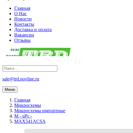
Главная
О Нас
Новости
Контакты
Доставка и оплата
Вакансии
Отзывы
sale@trd.novline.ru
Меню
Главная
Микросхемы
Микросхемы импортные
M - uPc -
MAX541ACSA