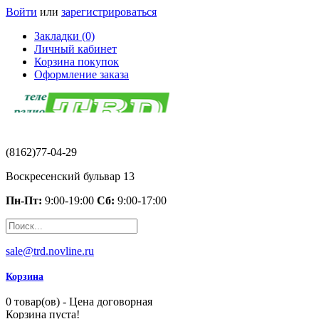
Войти
или
зарегистрироваться
Закладки (0)
Личный кабинет
Корзина покупок
Оформление заказа
(8162)77-04-29
Воскресенский бульвар 13
Пн-Пт:
9:00-19:00
Сб:
9:00-17:00
sale@trd.novline.ru
Корзина
0 товар(ов) - Цена договорная
Корзина пуста!