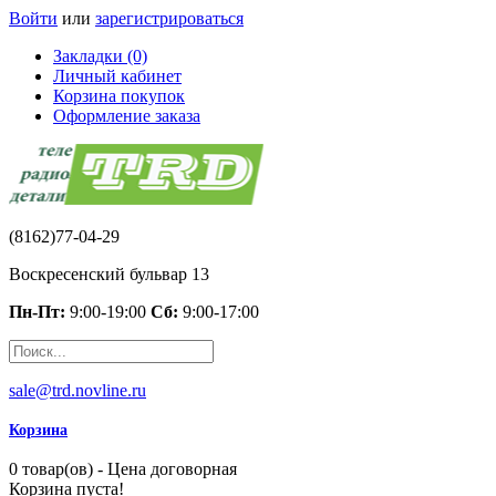
Войти
или
зарегистрироваться
Закладки (0)
Личный кабинет
Корзина покупок
Оформление заказа
(8162)77-04-29
Воскресенский бульвар 13
Пн-Пт:
9:00-19:00
Сб:
9:00-17:00
sale@trd.novline.ru
Корзина
0 товар(ов) - Цена договорная
Корзина пуста!