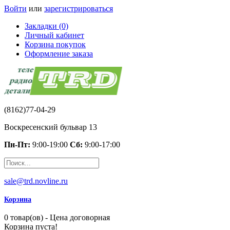
Войти
или
зарегистрироваться
Закладки (0)
Личный кабинет
Корзина покупок
Оформление заказа
(8162)77-04-29
Воскресенский бульвар 13
Пн-Пт:
9:00-19:00
Сб:
9:00-17:00
sale@trd.novline.ru
Корзина
0 товар(ов) - Цена договорная
Корзина пуста!