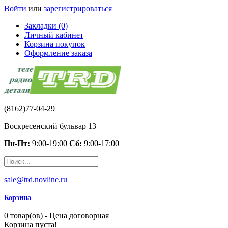
Войти
или
зарегистрироваться
Закладки (0)
Личный кабинет
Корзина покупок
Оформление заказа
(8162)77-04-29
Воскресенский бульвар 13
Пн-Пт:
9:00-19:00
Сб:
9:00-17:00
sale@trd.novline.ru
Корзина
0 товар(ов) - Цена договорная
Корзина пуста!