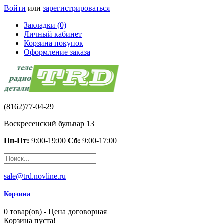
Войти
или
зарегистрироваться
Закладки (0)
Личный кабинет
Корзина покупок
Оформление заказа
(8162)77-04-29
Воскресенский бульвар 13
Пн-Пт:
9:00-19:00
Сб:
9:00-17:00
sale@trd.novline.ru
Корзина
0 товар(ов) - Цена договорная
Корзина пуста!