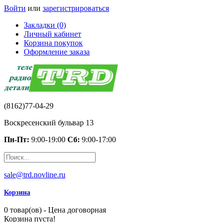
Войти
или
зарегистрироваться
Закладки (0)
Личный кабинет
Корзина покупок
Оформление заказа
(8162)77-04-29
Воскресенский бульвар 13
Пн-Пт:
9:00-19:00
Сб:
9:00-17:00
sale@trd.novline.ru
Корзина
0 товар(ов) - Цена договорная
Корзина пуста!