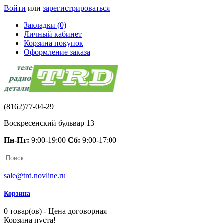
Войти
или
зарегистрироваться
Закладки (0)
Личный кабинет
Корзина покупок
Оформление заказа
(8162)77-04-29
Воскресенский бульвар 13
Пн-Пт:
9:00-19:00
Сб:
9:00-17:00
sale@trd.novline.ru
Корзина
0 товар(ов) - Цена договорная
Корзина пуста!