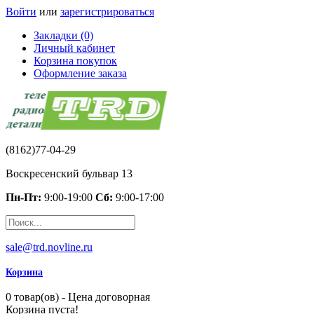
Войти
или
зарегистрироваться
Закладки (0)
Личный кабинет
Корзина покупок
Оформление заказа
(8162)77-04-29
Воскресенский бульвар 13
Пн-Пт:
9:00-19:00
Сб:
9:00-17:00
sale@trd.novline.ru
Корзина
0 товар(ов) - Цена договорная
Корзина пуста!