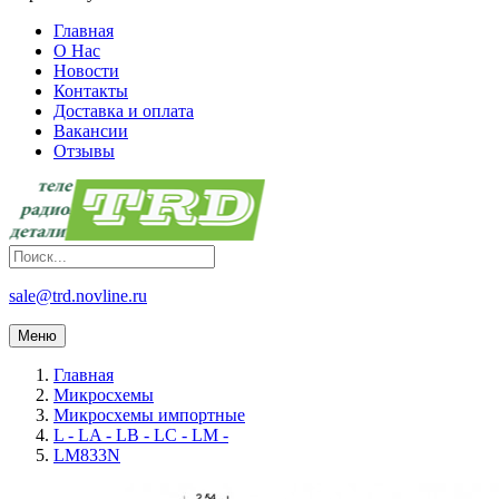
Главная
О Нас
Новости
Контакты
Доставка и оплата
Вакансии
Отзывы
sale@trd.novline.ru
Меню
Главная
Микросхемы
Микросхемы импортные
L - LA - LB - LC - LM -
LM833N