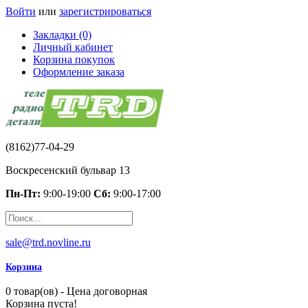
Войти
или
зарегистрироваться
Закладки (0)
Личный кабинет
Корзина покупок
Оформление заказа
(8162)77-04-29
Воскресенский бульвар 13
Пн-Пт:
9:00-19:00
Сб:
9:00-17:00
sale@trd.novline.ru
Корзина
0 товар(ов) - Цена договорная
Корзина пуста!