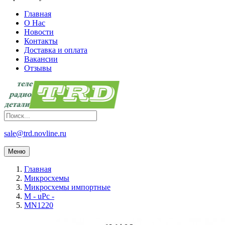
Главная
О Нас
Новости
Контакты
Доставка и оплата
Вакансии
Отзывы
sale@trd.novline.ru
Меню
Главная
Микросхемы
Микросхемы импортные
M - uPc -
MN1220