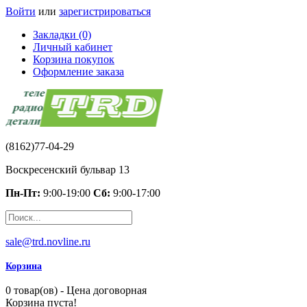
Войти
или
зарегистрироваться
Закладки (0)
Личный кабинет
Корзина покупок
Оформление заказа
(8162)77-04-29
Воскресенский бульвар 13
Пн-Пт:
9:00-19:00
Сб:
9:00-17:00
sale@trd.novline.ru
Корзина
0 товар(ов) - Цена договорная
Корзина пуста!