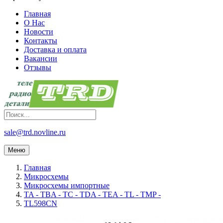
Главная
О Нас
Новости
Контакты
Доставка и оплата
Вакансии
Отзывы
sale@trd.novline.ru
Меню
Главная
Микросхемы
Микросхемы импортные
TA - TBA - TC - TDA - TEA - TL - TMP -
TL598CN