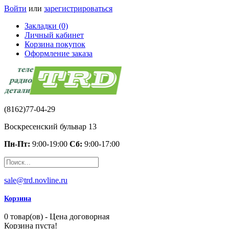
Войти
или
зарегистрироваться
Закладки (0)
Личный кабинет
Корзина покупок
Оформление заказа
(8162)77-04-29
Воскресенский бульвар 13
Пн-Пт:
9:00-19:00
Сб:
9:00-17:00
sale@trd.novline.ru
Корзина
0 товар(ов) - Цена договорная
Корзина пуста!