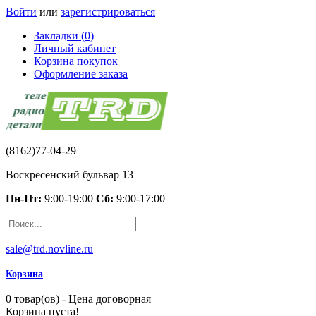
Войти
или
зарегистрироваться
Закладки (0)
Личный кабинет
Корзина покупок
Оформление заказа
(8162)77-04-29
Воскресенский бульвар 13
Пн-Пт:
9:00-19:00
Сб:
9:00-17:00
sale@trd.novline.ru
Корзина
0 товар(ов) - Цена договорная
Корзина пуста!