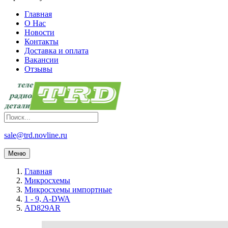
Главная
О Нас
Новости
Контакты
Доставка и оплата
Вакансии
Отзывы
sale@trd.novline.ru
Меню
Главная
Микросхемы
Микросхемы импортные
1 - 9, A-DWA
AD829AR