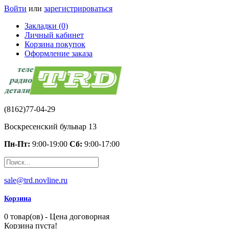
Войти
или
зарегистрироваться
Закладки (0)
Личный кабинет
Корзина покупок
Оформление заказа
(8162)77-04-29
Воскресенский бульвар 13
Пн-Пт:
9:00-19:00
Сб:
9:00-17:00
sale@trd.novline.ru
Корзина
0 товар(ов) - Цена договорная
Корзина пуста!