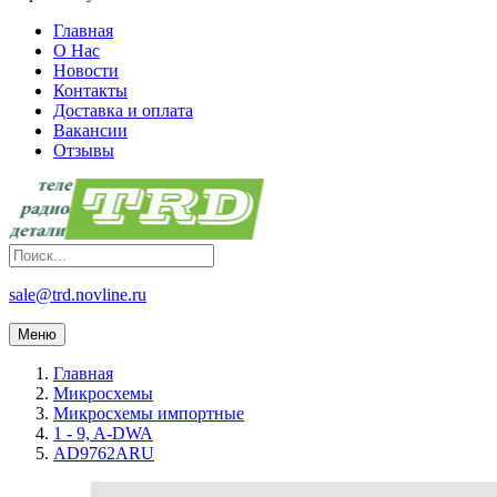
Главная
О Нас
Новости
Контакты
Доставка и оплата
Вакансии
Отзывы
sale@trd.novline.ru
Меню
Главная
Микросхемы
Микросхемы импортные
1 - 9, A-DWA
AD9762ARU