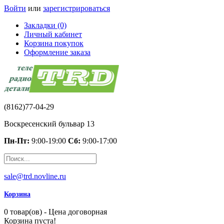
Войти
или
зарегистрироваться
Закладки (0)
Личный кабинет
Корзина покупок
Оформление заказа
(8162)77-04-29
Воскресенский бульвар 13
Пн-Пт:
9:00-19:00
Сб:
9:00-17:00
sale@trd.novline.ru
Корзина
0 товар(ов) - Цена договорная
Корзина пуста!