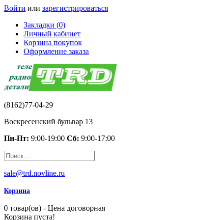
Войти
или
зарегистрироваться
Закладки (0)
Личный кабинет
Корзина покупок
Оформление заказа
(8162)77-04-29
Воскресенский бульвар 13
Пн-Пт:
9:00-19:00
Сб:
9:00-17:00
sale@trd.novline.ru
Корзина
0 товар(ов) - Цена договорная
Корзина пуста!