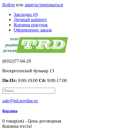
Войти
или
зарегистрироваться
Закладки (0)
Личный кабинет
Корзина покупок
Оформление заказа
(8162)77-04-29
Воскресенский бульвар 13
Пн-Пт:
9:00-19:00
Сб:
9:00-17:00
sale@trd.novline.ru
Корзина
0 товар(ов) - Цена договорная
Корзина пуста!