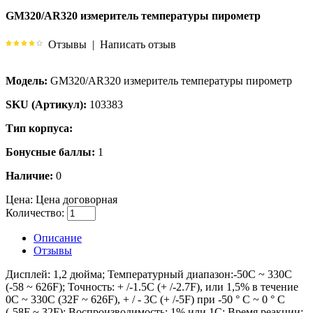
GM320/AR320 измеритель температуры пирометр
Отзывы
|
Написать отзыв
Модель:
GM320/AR320 измеритель температуры пирометр
SKU (Артикул):
103383
Тип корпуса:
Бонусные баллы:
1
Наличие:
0
Цена:
Цена договорная
Количество:
Описание
Отзывы
Дисплей: 1,2 дюйма; Температурный диапазон:-50C ~ 330C
(-58 ~ 626F); Точность: + /-1.5C (+ /-2.7F), или 1,5% в течение
0C ~ 330C (32F ~ 626F), + / - 3C (+ /-5F) при -50 ° С ~ 0 ° C
(-58F ~ 32F); Воспроизводимость: 1% или 1C; Время реакции: