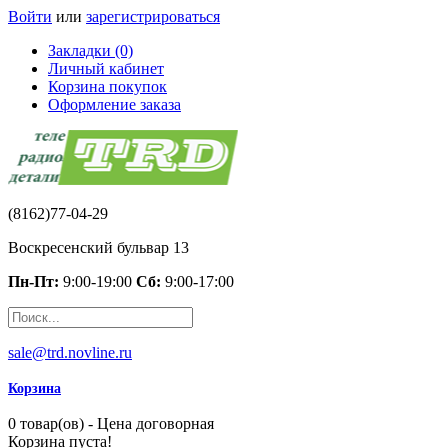
Войти
или
зарегистрироваться
Закладки (0)
Личный кабинет
Корзина покупок
Оформление заказа
(8162)77-04-29
Воскресенский бульвар 13
Пн-Пт:
9:00-19:00
Сб:
9:00-17:00
sale@trd.novline.ru
Корзина
0 товар(ов) - Цена договорная
Корзина пуста!