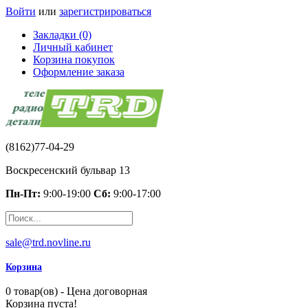
Войти
или
зарегистрироваться
Закладки (0)
Личный кабинет
Корзина покупок
Оформление заказа
(8162)77-04-29
Воскресенский бульвар 13
Пн-Пт:
9:00-19:00
Сб:
9:00-17:00
sale@trd.novline.ru
Корзина
0 товар(ов) - Цена договорная
Корзина пуста!