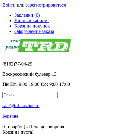
Войти
или
зарегистрироваться
Закладки (0)
Личный кабинет
Корзина покупок
Оформление заказа
(8162)77-04-29
Воскресенский бульвар 13
Пн-Пт:
9:00-19:00
Сб:
9:00-17:00
sale@trd.novline.ru
Корзина
0 товар(ов) - Цена договорная
Корзина пуста!