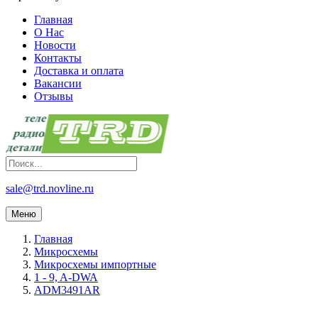
Главная
О Нас
Новости
Контакты
Доставка и оплата
Вакансии
Отзывы
sale@trd.novline.ru
Меню
Главная
Микросхемы
Микросхемы импортные
1 - 9, A-DWA
ADM3491AR