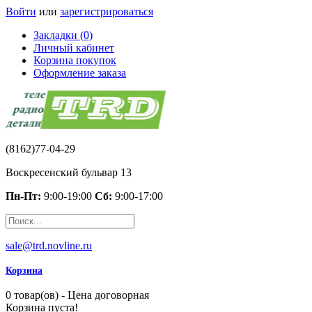
Войти
или
зарегистрироваться
Закладки (0)
Личный кабинет
Корзина покупок
Оформление заказа
(8162)77-04-29
Воскресенский бульвар 13
Пн-Пт:
9:00-19:00
Сб:
9:00-17:00
sale@trd.novline.ru
Корзина
0 товар(ов) - Цена договорная
Корзина пуста!