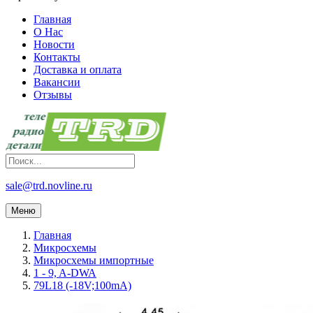
Главная
О Нас
Новости
Контакты
Доставка и оплата
Вакансии
Отзывы
sale@trd.novline.ru
Меню
Главная
Микросхемы
Микросхемы импортные
1 - 9, A-DWA
79L18 (-18V;100mA)