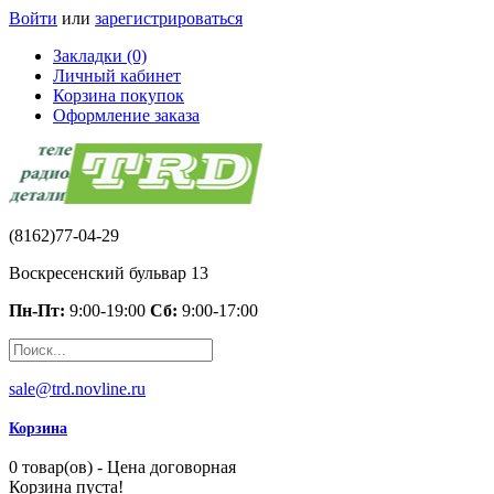
Войти
или
зарегистрироваться
Закладки (0)
Личный кабинет
Корзина покупок
Оформление заказа
(8162)77-04-29
Воскресенский бульвар 13
Пн-Пт:
9:00-19:00
Сб:
9:00-17:00
sale@trd.novline.ru
Корзина
0 товар(ов) - Цена договорная
Корзина пуста!