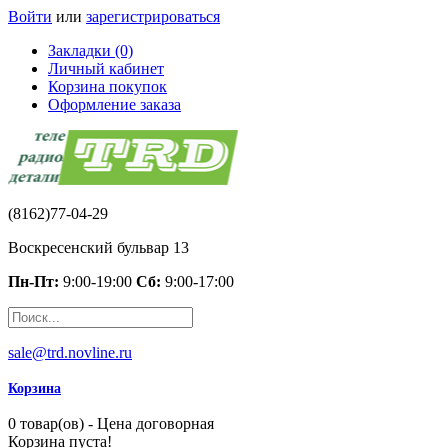
Войти
или
зарегистрироваться
Закладки (0)
Личный кабинет
Корзина покупок
Оформление заказа
(8162)77-04-29
Воскресенский бульвар 13
Пн-Пт:
9:00-19:00
Сб:
9:00-17:00
sale@trd.novline.ru
Корзина
0 товар(ов) - Цена договорная
Корзина пуста!