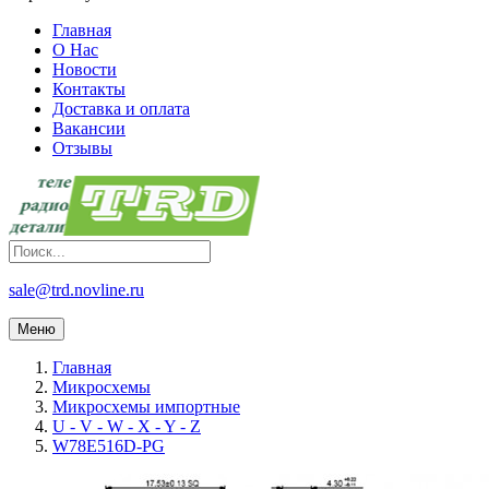
Главная
О Нас
Новости
Контакты
Доставка и оплата
Вакансии
Отзывы
sale@trd.novline.ru
Меню
Главная
Микросхемы
Микросхемы импортные
U - V - W - X - Y - Z
W78E516D-PG