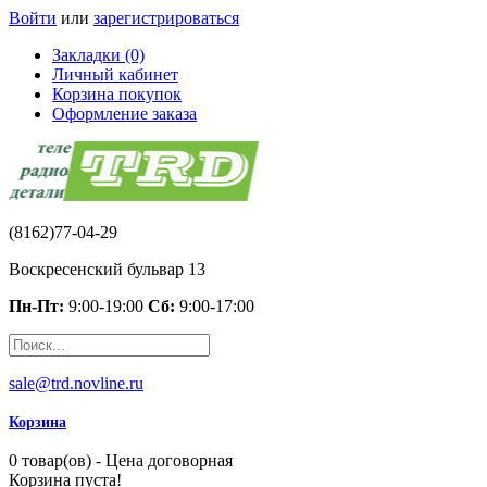
Войти
или
зарегистрироваться
Закладки (0)
Личный кабинет
Корзина покупок
Оформление заказа
(8162)77-04-29
Воскресенский бульвар 13
Пн-Пт:
9:00-19:00
Сб:
9:00-17:00
sale@trd.novline.ru
Корзина
0 товар(ов) - Цена договорная
Корзина пуста!