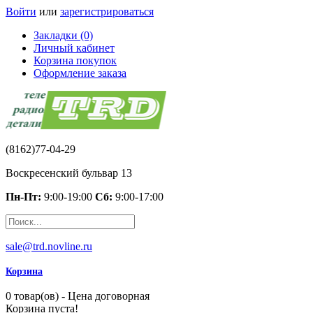
Войти
или
зарегистрироваться
Закладки (0)
Личный кабинет
Корзина покупок
Оформление заказа
(8162)77-04-29
Воскресенский бульвар 13
Пн-Пт:
9:00-19:00
Сб:
9:00-17:00
sale@trd.novline.ru
Корзина
0 товар(ов) - Цена договорная
Корзина пуста!