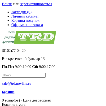
Войти
или
зарегистрироваться
Закладки (0)
Личный кабинет
Корзина покупок
Оформление заказа
(8162)77-04-29
Воскресенский бульвар 13
Пн-Пт:
9:00-19:00
Сб:
9:00-17:00
sale@trd.novline.ru
Корзина
0 товар(ов) - Цена договорная
Корзина пуста!